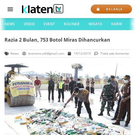
BELANJA
NEWS
VIDEO
EVENT
KULINER
WISATA
KARIR
S
Razia 2 Bulan, 753 Botol Miras Dihancurkan
News
bramono.adi@gmail.com
19/12/2019
Tidak ada komentar