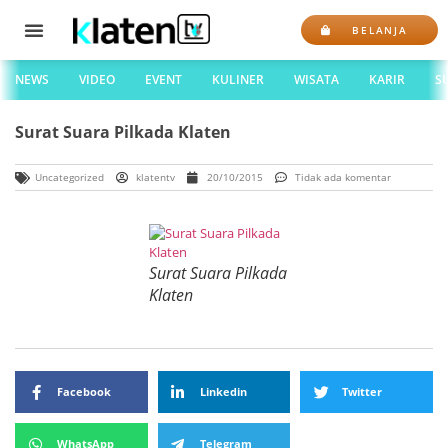
BELANJA
NEWS
VIDEO
EVENT
KULINER
WISATA
KARIR
S
Surat Suara Pilkada Klaten
Uncategorized
klatentv
20/10/2015
Tidak ada komentar
Surat Suara Pilkada
Klaten
Facebook
Linkedin
Twitter
WhatsApp
Telegram