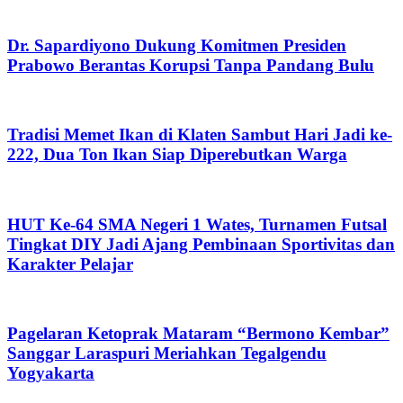
Dr. Sapardiyono Dukung Komitmen Presiden
Prabowo Berantas Korupsi Tanpa Pandang Bulu
Tradisi Memet Ikan di Klaten Sambut Hari Jadi ke-
222, Dua Ton Ikan Siap Diperebutkan Warga
HUT Ke-64 SMA Negeri 1 Wates, Turnamen Futsal
Tingkat DIY Jadi Ajang Pembinaan Sportivitas dan
Karakter Pelajar
Pagelaran Ketoprak Mataram “Bermono Kembar”
Sanggar Laraspuri Meriahkan Tegalgendu
Yogyakarta