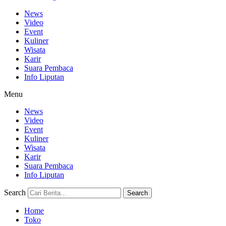
News
Video
Event
Kuliner
Wisata
Karir
Suara Pembaca
Info Liputan
Menu
News
Video
Event
Kuliner
Wisata
Karir
Suara Pembaca
Info Liputan
Search
Search
Home
Toko