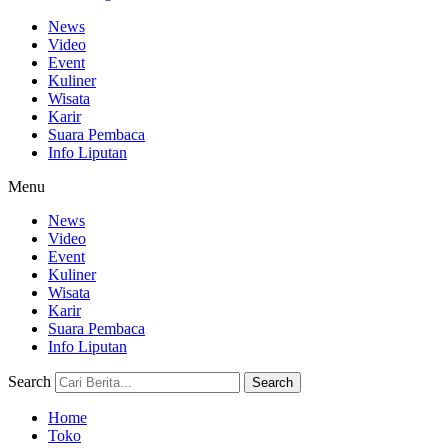
News
Video
Event
Kuliner
Wisata
Karir
Suara Pembaca
Info Liputan
Menu
News
Video
Event
Kuliner
Wisata
Karir
Suara Pembaca
Info Liputan
Search
Search
Home
Toko