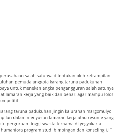
eperusahaan salah satunya ditentukan oleh ketrampilan
 puluhan pemuda anggota karang taruna padukuhan
 upaya untuk menekan angka pengangguran salah satunya
t lamaran kerja yang baik dan benar, agar mampu lolos
ompetitif.
arang taruna padukuhan jingin kalurahan margomulyo
ampilan dalam menyusun lamaran kerja atau resume yang
atu perguruan tinggi swasta ternama di yogyakarta
n humaniora program studi bimbingan dan konseling U T