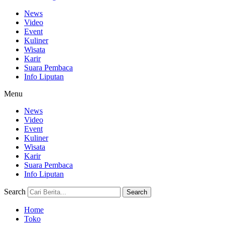
News
Video
Event
Kuliner
Wisata
Karir
Suara Pembaca
Info Liputan
Menu
News
Video
Event
Kuliner
Wisata
Karir
Suara Pembaca
Info Liputan
Search
Search
Home
Toko